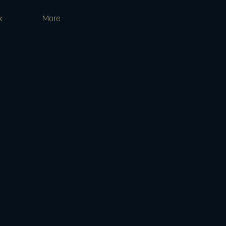
k
More